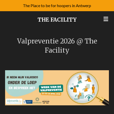
The Place to be for hoopers in Antwerp
Ga
direct
THE FACILITY
naar
de
hoofdinhoud
Valpreventie 2026 @ The
Facility