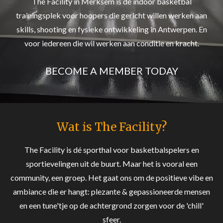
The Facility in Merksem is dé indoor basketbal
trainingsplek voor hoopers die gericht willen werken aan
skills, shooting en fysieke ontwikkeling in Antwerpen. En
voor iedereen die wil werken aan conditie en kracht.
BECOME A MEMBER TODAY
Wat is The Facility?
The Facility is dé sporthal voor basketbalspelers en
sportievelingen uit de buurt. Maar het is vooral een
community, een groep. Het gaat ons om de positieve vibe en
ambiance die er hangt: plezante & gepassioneerde mensen
en een tune'tje op de achtergrond zorgen voor de 'chill'
sfeer.