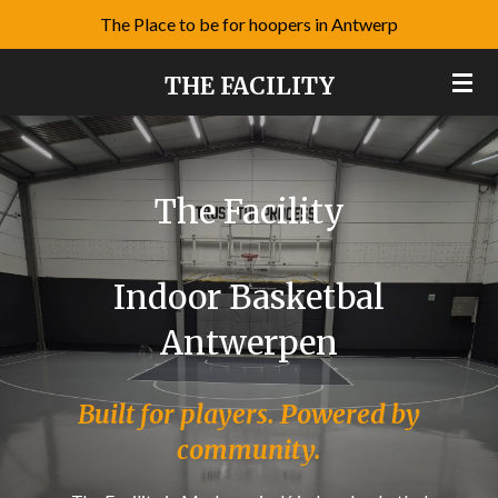
The Place to be for hoopers in Antwerp
Ga
direct
THE FACILITY
naar
de
hoofdinhoud
The Facility
Indoor Basketbal
Antwerpen
Built for players. Powered by
community.