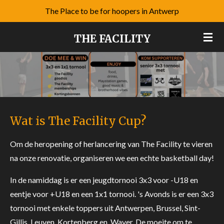
The Place to be for hoopers in Antwerp
Ga
direct
THE FACILITY
naar
de
hoofdinhoud
Wat is The Facility Cup?
Om de heropening of herlancering van The Facility te vieren
na onze renovatie, organiseren we een echte basketball day!
In de namiddag is er een jeugdtornooi 3x3 voor -U18 en
eentje voor +U18 en een 1x1 tornooi. 's Avonds is er een 3x3
tornooi met enkele toppers uit Antwerpen, Brussel, Sint-
Gillis, Leuven, Kortenberg en Waver. De moeite om te